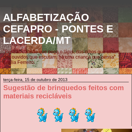
ALFABETIZAÇÃO
CEFAPRO - PONTES E
LACERDA/MT
"Por trás da mão que pega o lápis, dos olhos que olham,
dos ouvidos que escutam, há uma criança que pensa”
Emília Ferreiro.
terça-feira, 15 de outubro de 2013
Sugestão de brinquedos feitos com
materiais recicláveis